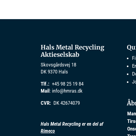
Hals Metal Recycling
Qu
Aktieselskab
F
Skovsgårdsvej 18
E
DK 9370 Hals
D
J
Tlf.:
+45 98 25 19 84
Mail
:
info@hmras.dk
Åb
CVR:
DK 42674079
Man
Tir
Hals Metal Recycling er en del af
Ons
Rimeco