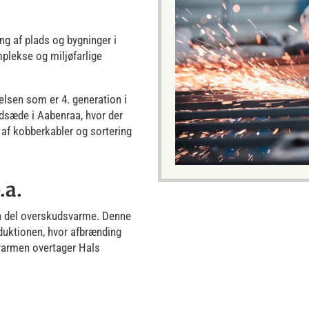
g af plads og bygninger i
mplekse og miljøfarlige
gelsen som er 4. generation i
dsæde i Aabenraa, hvor der
 af kobberkabler og sortering
.a.
en del overskudsvarme. Denne
oduktionen, hvor afbrænding
varmen overtager Hals