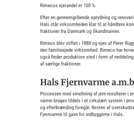
Rimecos ejerandel er 100 %.
Efter en gennemgribende oprydning og renoverin
Hals står virksomheden klar til at håndtere ko
fraktioner fra Danmark og Skandinavien.
Rimeco blev stiftet i 1888 og ejes af Peter Rig
den familieejede virksomhed. Rimeco har hove
også finder produktion sted i form af neddeling
af særlige fraktioner.
Hals Fjernvarme a.m.b
Processen med smeltning af jern resulterer i 
varme bruges tildels i et cirkulært system i pr
og efterbrænding foregår. Resten af overskuds
Fjernvarme til gavn for indbyggerne i Hals.