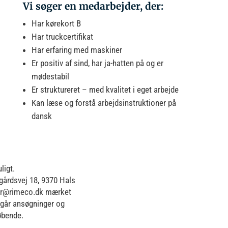
Vi søger en medarbejder, der:
Har kørekort B
Har truckcertifikat
Har erfaring med maskiner
Er positiv af sind, har ja-hatten på og er
mødestabil
Er struktureret – med kvalitet i eget arbejde
Kan læse og forstå arbejdsinstruktioner på
dansk
ligt.
årdsvej 18, 9370 Hals
 hr@rimeco.dk mærket
går ansøgninger og
løbende.