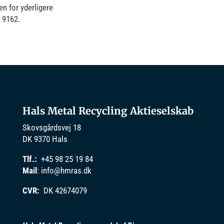
n for yderligere
2 9162.
Hals Metal Recycling Aktieselskab
Skovsgårdsvej 18
DK 9370 Hals
Tlf.:
+45 98 25 19 84
Mail
:
info@hmras.dk
CVR:
DK 42674079